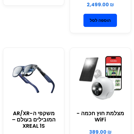
2,499.00
₪
הוספה לסל
מצלמת חוץ חכמה -
משקפי ה-AR/XR
WiFi
המובילים בעולם –
XREAL 1S
389.00
₪