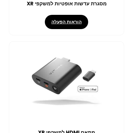
מסגרת עדשות אופטיות למשקפי XR
הוראות הפעלה
מתאם HDMI למשקפי XR