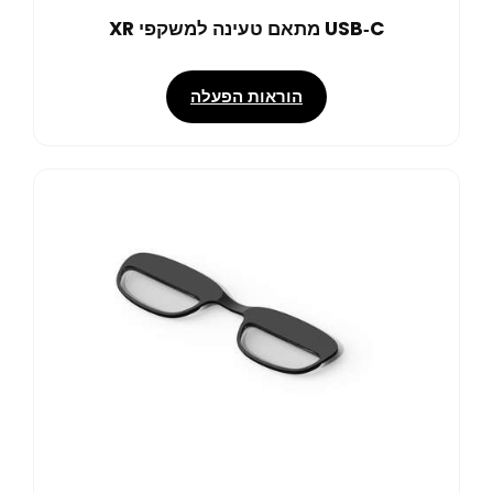
USB‑C מתאם טעינה למשקפי XR
הוראות הפעלה