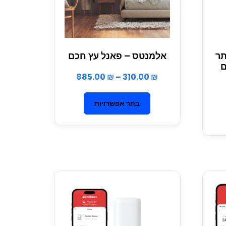
S – יותר
אלמנטס – פאנל עץ חכם
ם
885.00
₪
–
310.00
₪
בחר אפשרויות