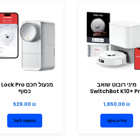
מיני רובוט שואב
מנעול
SwitchBot K10+ P
כסוף
529.00
₪
1,850.00
₪
מידע נוסף
הוספה לסל