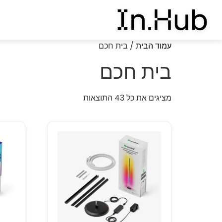
עמוד הבית
/ בית חכם
בית חכם
מציגים את כל ⁦43⁩ התוצאות