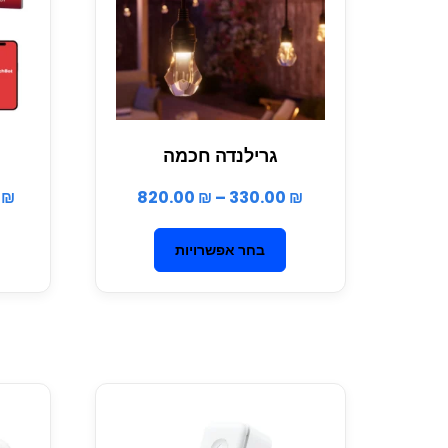
גרילנדה חכמה
0
₪
820.00
₪
–
330.00
₪
בחר אפשרויות