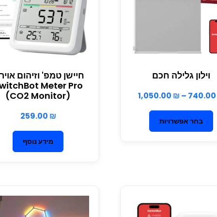
וילון גלילה חכם
חיישן טמפ' וזיהום אויר
witchBot Meter Pro
(CO2 Monitor)
1,050.00
₪
–
740.0
259.00
₪
בחר אפשרויות
מידע נוסף