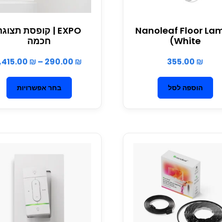
(Nanoleaf Floor La
EXPO | קופסת תצוגה
(White
חכמה
1,415.00
₪
–
290.00
₪
355.00
₪
הוספה לסל
בחר אפשרויות