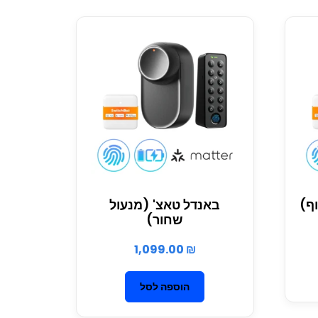
ף)
באנדל טאצ' (מנעול
שחור)
1,099.00
₪
הוספה לסל