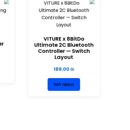
VITURE x 8BitDo
er
Ultimate 2C Bluetooth
Controller — Switch
Layout
189.00
₪
הוספה לסל