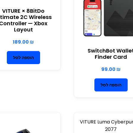
VITURE × 8BitDo
ltimate 2C Wireless
Controller — Xbox
Layout
189.00
₪
SwitchBot Walle
Finder Card
הוספה לסל
99.00
₪
הוספה לסל