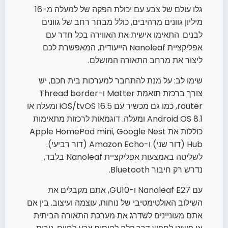
גלו עולם של צבע עם יכולת הפקה של למעלה מ-16
מיליון גוונים מרהיבים, כולל מבחר רחב של גוונים
לבנים. התאימו אישית את האווירה בכל חדר עם
אפליקציית Nanoleaf הייעודית, המאפשרת לכם
ליצור את מרחב התאורה המושלם.
שימו לב: על מנת להתחבר למערכות בית חכם, יש
צורך ברכזת תואמת Matter ו-Thread border
router, כמו גם מכשיר עם iOS/tvOS 16.5 ומעלה או
Android OS 8.1 ומעלה. דוגמאות לרכזות מתאימות
כוללות את Apple HomePod mini, Google Nest
Hub (דור שני) ו-Amazon Echo (דור רביעי).
לשליטה באמצעות אפליקציית Nanoleaf בלבד,
נדרש רק חיבור Bluetooth.
עם Nanoleaf E27 ו-GU10, אתם מקבלים את
השילוב האולטימטיבי של נוחות, עוצמה ועיצוב. בין אם
אתם מעוניינים לשדרג את מערכת התאורה הביתית