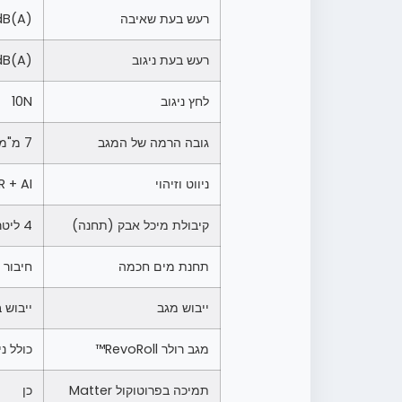
רעש בעת שאיבה
dB(A)
רעש בעת ניגוב
dB(A)
לחץ ניגוב
10N
גובה הרמה של המגב
7 מ"מ
ניווט וזיהוי
LiDAR + AI לזי
קיבולת מיכל אבק (תחנה)
4 ליטר
תחנת מים חכמה
חיבור י
ייבוש מגב
ייבוש ב-50°C 
מגב רולר RevoRoll™
כולל ניקוי 
תמיכה בפרוטוקול Matter
כן