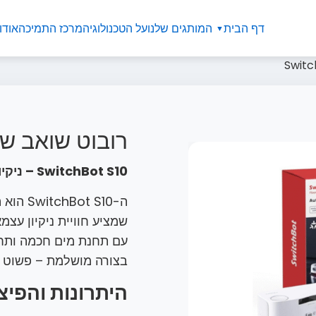
דף הבית
המותגים שלנו
על הטכנולוגיה
מרכז התמיכה
אודו
רובוט שואב שוטף ot S10
SwitchBot S10 – ניקיון אוטונומי ברמה אחרת!
ה-t S10
שמציע חוויית ניקיון עצמ
עם תחנת מים חכמה ותחנת 
בצורה מושלמת – פשוט ל
היתרונות והפיצ