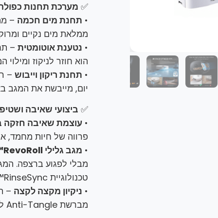
✅
מערכת תחנות כפולה –
•
תחנת מים חכמה
– מת
ממלאת מים נקיים ומרוק
•
נטענת אוטומטית
– תחנ
הוא חוזר לניקוז ומילוי המ
•
תחנת ריקון וייבוש
יום, מייבשת את המגב בא
✅
ביצועי שאיבה ושטיפה 
•
עוצמת שאיבה חזקה במיוחד
פרווה של חיות מחמד, אב
•
מגב גלילי RevoRoll™
מבלי לפגוע ברצפה. המג
טכנולוגיית RinseSync™.
•
ניקיון מקצה לקצה
– הג
מברשת Anti-Tangle למניעת הסתבכות של שיער