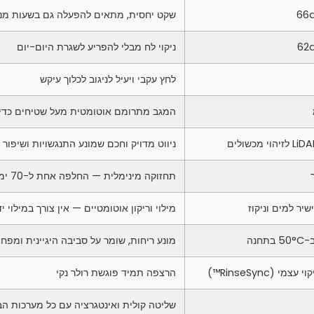
66
שקט יחסית, מתאים להפעלה גם בשעות מנ
62
ניקוי לח מבלי להפריע לשגרת היום-יום
לחץ עקבי ויעיל לניגוב לכלוך עיקש
המגב מתרומם אוטומטית מעל שטיחים כדי
הוי מכשולים
ניווט מדויק וחכם שמונע התנגשויות ושיפור 
תחזוקה מינימלית — החלפה אחת ל-70 ימים בלבד
שיר למים וניקוז
מילוי וריקון אוטומטיים — אין צורך במילוי יד
בתחנה
מונע ריחות, שומר על סביבה היגיינית ומפח
עצמי (RinseSync™)
הרצפה תמיד פוגשת רולר נקי
שליטה קולית ואינטגרציה עם כל מערכות ה