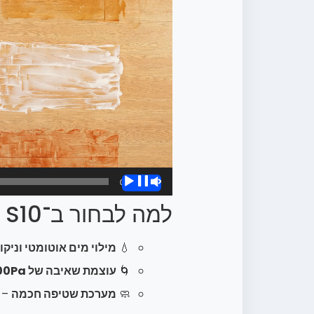
00:00
למה לבחור ב־SwitchBot S10?
💧
מילוי מים אוטומטי וניקו
🌀
עוצמת שאיבה של 6500Pa
🧼
מערכת שטיפה חכמה
– ע