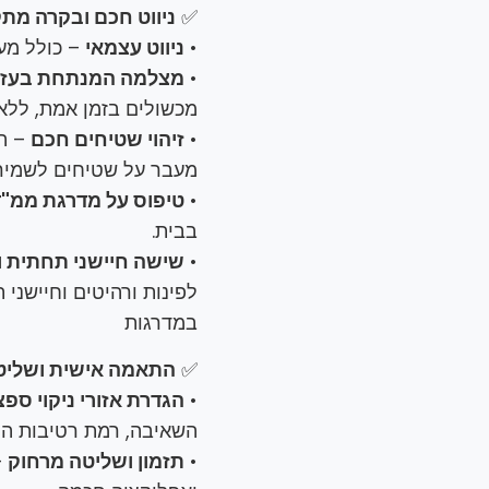
✅
ניווט חכם ובקרה מת
•
ניווט עצמאי
– כולל מערכת LIDAR לניווט מיט
•
מצלמה המנתחת בעזרת מערכת
מכשולים בזמן אמת, ללא
•
זיהוי שטיחים חכם
– הג
מעבר על שטיחים לשמיר
•
טיפוס על מדרגת ממ"ד (עד 0
בבית.
•
שישה חיישני תחתית ו
לפינות ורהיטים וחיישני 
במדרגות
✅
התאמה אישית ושליט
•
הגדרת אזורי ניקוי ספצ
השאיבה, רמת רטיבות המגב
•
תזמון ושליטה מרחוק