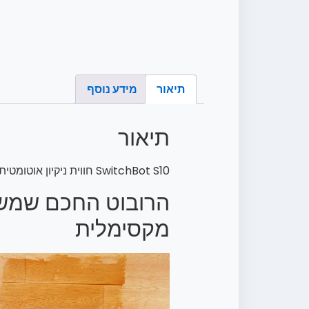
תיאור
מידע נוסף
תיאור
SwitchBot S10 חווית ניקיון אוטומטית באמת
הרובוט החכם שמשנ
מקסימלית
נגן
וידאו