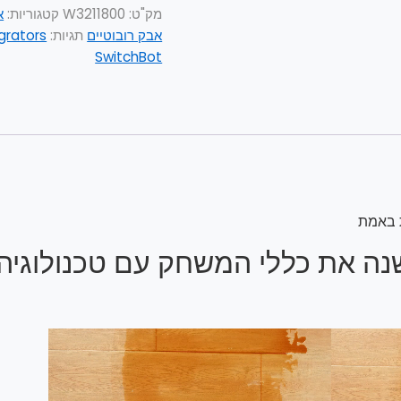
מק"ט:
W3211800
קטגוריות:
א
אבק רובוטיים
תגיות:
grators
SwitchBot
ה את כללי המשחק עם טכנולוגיה