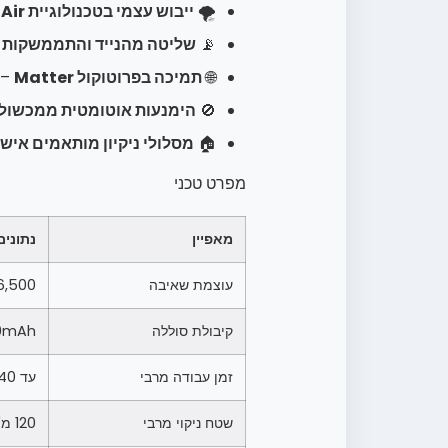
🌪️
ייבוש עצמי בטכנולוגיית Hot Air
📡
שליטה מהנייד והתממשקות 
🌐
תמיכה בפרוטוקול Matter
– 
🚫
הימנעות אוטומטית ממכשול
🏠
מסלולי ניקיון מותאמים איש
מפרט טכני
מאפיין
נתונים
עוצמת שאיבה
6,500 פסק
קיבולת סוללה
0mAh
זמן עבודה מרבי
עד 140 דקות
שטח ניקוי מרבי
120 מ"ר